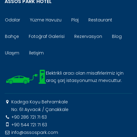
ASSOS PARK HOTEL
Odalar
Yüzme Havuzu
Plaj
Restaurant
Bahçe
Fotoğraf Galerisi
Rezervasyon
Blog
Ulaşım
İletişim
Elektrikli aracı olan misafirlerimiz için
araç şarj istasyonumuz mevcuttur.
Kadırga Koyu Behramkale
No: 61 Ayvacık / Çanakkale
+90 286 721 71 63
+90 544 721 71 63
info@assospark.com