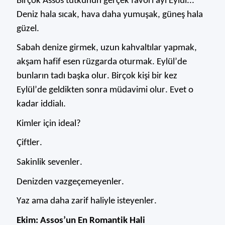
Birçok Assos tutkunun gerçek favori ayı Eylül...
Deniz hala sıcak, hava daha yumuşak, g
üneş hala
güzel.
Sabah denize girmek, uzun kahvaltılar yapmak,
akşam hafif esen
rüzgarda
oturmak. Eylül
’de
bunların tadı başka olur. Birçok kişi bir kez
Eylül’de geldikten sonra müdavimi olur.
Evet o
kadar iddialı.
Kimler için ideal?
Çiftler.
Sakinlik sevenler.
Denizden vazgeçemeyenler.
Yaz ama daha zarif haliyle isteyenler.
Ekim: Assos’un En Romantik Hali