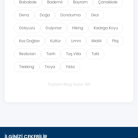
Babakale
Bademli
Bayram
Çanakkale
Deniz
Doğa
Dondurma
Gezi
Gökyüzü
Gülpınar
Hiking
Kadırga Koyu
Kaz Dağları
Kültür
Limni
Midilli
Plaj
Restoran
Tarih
Taş Villa
Tatil
Trekking
Troya
Yıldız
Toplam Blog Yazısı: 195
İLGİNİZİ ÇEKEBİLİR