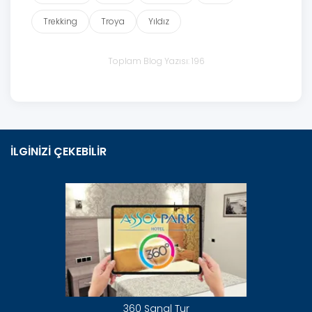
Trekking
Troya
Yıldız
Toplam Blog Yazısı: 196
İLGİNİZİ ÇEKEBİLİR
360 Sanal Tur