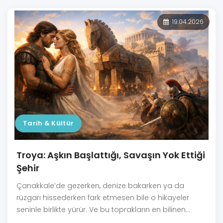
19.04.2026
Tarih & Kültür
Troya: Aşkın Başlattığı, Savaşın Yok Ettiği
Şehir
Çanakkale’de gezerken, denize bakarken ya da
rüzgarı hissederken fark etmesen bile o hikayeler
seninle birlikte yürür. Ve bu toprakların en bilinen
hikayesi, mitoloji ile tarihin iç içe geçtiği bir anlatıdır.