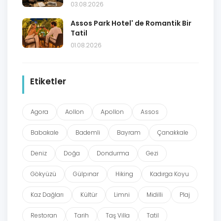
03.08.2026
Assos Park Hotel' de Romantik Bir
Tatil
01.08.2026
Etiketler
Agora
Aollon
Apollon
Assos
Babakale
Bademli
Bayram
Çanakkale
Deniz
Doğa
Dondurma
Gezi
Gökyüzü
Gülpınar
Hiking
Kadırga Koyu
Kaz Dağları
Kültür
Limni
Midilli
Plaj
Restoran
Tarih
Taş Villa
Tatil