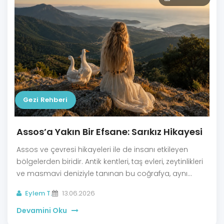
Gezi Rehberi
Assos’a Yakın Bir Efsane: Sarıkız Hikayesi
Assos ve çevresi hikayeleri ile de insanı etkileyen
bölgelerden biridir. Antik kentleri, taş evleri, zeytinlikleri
ve masmavi deniziyle tanınan bu coğrafya, aynı
zamanda yüzlerce yıldır anlatılan efsanelere de ev
Eylem T.
13.06.2026
sahipliği yapar. Bu efsanelerin en bilinenlerinden biri
ise Kaz Dağları’nın zirvelerinden doğan Sarıkız
Devamini Oku
Hikayesi’dir.