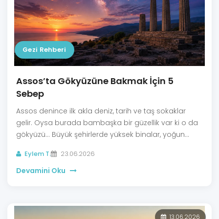
Gezi Rehberi
Assos’ta Gökyüzüne Bakmak İçin 5
Sebep
Assos denince ilk akla deniz, tarih ve taş sokaklar
gelir. Oysa burada bambaşka bir güzellik var ki o da
gökyüzü... Büyük şehirlerde yüksek binalar, yoğun
ışıklar ve sürekli koşuşturma içerisinde olduğumuzdan
Eylem T.
23.06.2026
başımızı kaldırıp gökyüzüne bakmayı unutuyoruz.
Assos’ta ise durum biraz farklı işliyor. Burada akşam
Devamini Oku
olduğunda gözler kendiliğinden gökyüzüne dönüyor.
13.06.2026