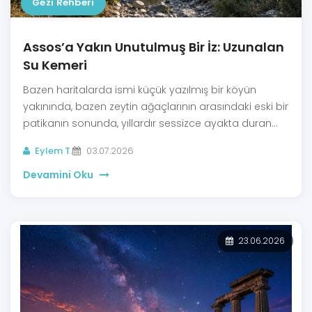
Gezi Rehberi
Assos’a Yakın Unutulmuş Bir İz: Uzunalan
Su Kemeri
Bazen haritalarda ismi küçük yazılmış bir köyün
yakınında, bazen zeytin ağaçlarının arasındaki eski bir
patikanın sonunda, yıllardır sessizce ayakta duran
yapılarla karşılaşırsınız.
Eylem T.
03.07.2026
Devamini Oku
23.06.2026