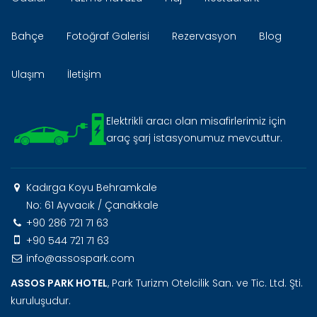
Bahçe
Fotoğraf Galerisi
Rezervasyon
Blog
Ulaşım
İletişim
Elektrikli aracı olan misafirlerimiz için
araç şarj istasyonumuz mevcuttur.
Kadırga Koyu Behramkale
No: 61 Ayvacık / Çanakkale
+90 286 721 71 63
+90 544 721 71 63
info@assospark.com
ASSOS PARK HOTEL
, Park Turizm Otelcilik San. ve Tic. Ltd. Şti.
kuruluşudur.