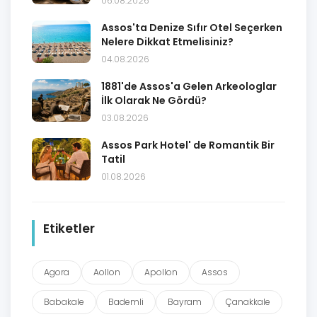
06.08.2026
Assos'ta Denize Sıfır Otel Seçerken
Nelere Dikkat Etmelisiniz?
04.08.2026
1881'de Assos'a Gelen Arkeologlar
İlk Olarak Ne Gördü?
03.08.2026
Assos Park Hotel' de Romantik Bir
Tatil
01.08.2026
Etiketler
Agora
Aollon
Apollon
Assos
Babakale
Bademli
Bayram
Çanakkale