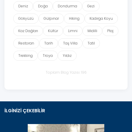
Deniz
Doğa
Dondurma
Gezi
Gökyüzü
Gülpınar
Hiking
Kadırga Koyu
Kaz Dağları
Kültür
Limni
Midilli
Plaj
Restoran
Tarih
Taş Villa
Tatil
Trekking
Troya
Yıldız
Toplam Blog Yazısı: 196
İLGİNİZİ ÇEKEBİLİR