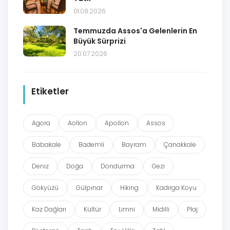
01.08.2026
Temmuzda Assos'a Gelenlerin En
Büyük Sürprizi
20.07.2026
Etiketler
Agora
Aollon
Apollon
Assos
Babakale
Bademli
Bayram
Çanakkale
Deniz
Doğa
Dondurma
Gezi
Gökyüzü
Gülpınar
Hiking
Kadırga Koyu
Kaz Dağları
Kültür
Limni
Midilli
Plaj