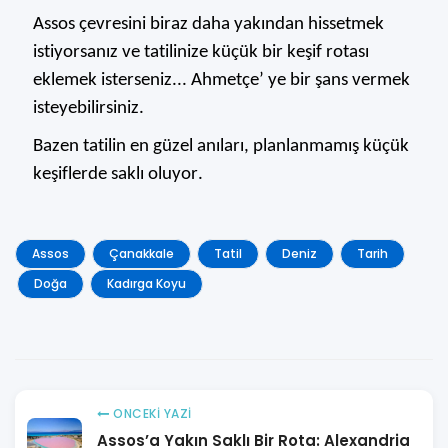
Assos çevresini biraz daha yakından hissetmek
istiyorsanız ve tatilinize küçük bir keşif rotası
eklemek isterseniz...
A
hmetçe’ ye
bir şans vermek
isteyebilirsiniz.
Bazen tatilin en güzel anıları, planlanmamış küçük
keşiflerde saklı oluyor.
Assos
Çanakkale
Tatil
Deniz
Tarih
Doğa
Kadırga Koyu
ONCEKI YAZI
Assos’a Yakın Saklı Bir Rota: Alexandria