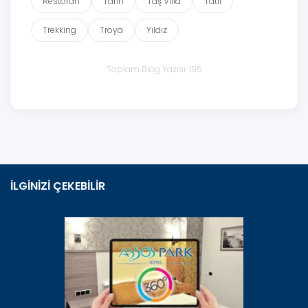
Restoran
Tarih
Taş Villa
Tatil
Trekking
Troya
Yıldız
Toplam Blog Yazısı: 195
İLGİNİZİ ÇEKEBİLİR