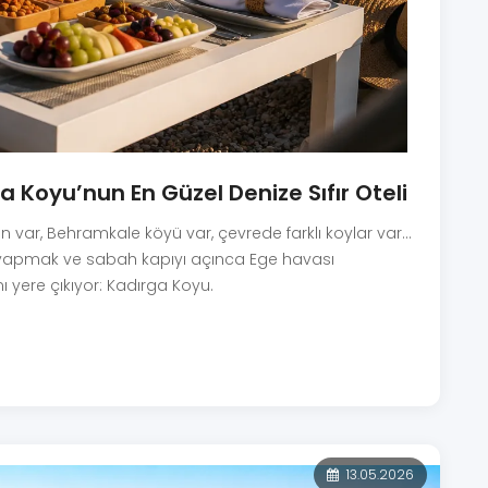
a Koyu’nun En Güzel Denize Sıfır Oteli
 var, Behramkale köyü var, çevrede farklı koylar var...
l yapmak ve sabah kapıyı açınca Ege havası
ı yere çıkıyor: Kadırga Koyu.
13.05.2026