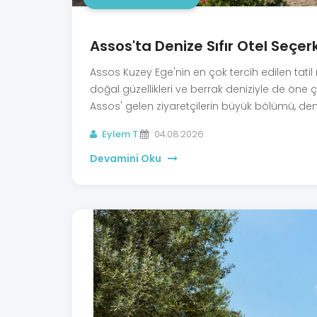
Assos'ta Denize Sıfır Otel Seçer
Assos Kuzey Ege'nin en çok tercih edilen tatil 
doğal güzellikleri ve berrak deniziyle de öne 
Assos' gelen ziyaretçilerin büyük bölümü, deniz
denizin yanında geçirmek ister.
Eylem T.
04.08.2026
Devamini Oku