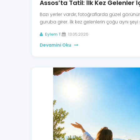
Assos’ta Tatil: İlk Kez Gelenler 
Bazı yerler vardır, fotoğraflarda güzel görünür..
guruba girer. İlk kez gelenlerin çoğu aynı şeyi 
Eylem T.
13.05.2026
Devamini Oku