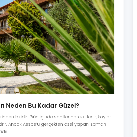
ı Neden Bu Kadar Güzel?
den biridir. Gün içinde sahiller hareketlenir, koylar
tirir. Ancak Assos’u gerçekten özel yapan, zaman
dir.