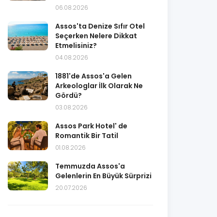
06.08.2026
Assos'ta Denize Sıfır Otel
Seçerken Nelere Dikkat
Etmelisiniz?
04.08.2026
1881'de Assos'a Gelen
Arkeologlar İlk Olarak Ne
Gördü?
03.08.2026
Assos Park Hotel' de
Romantik Bir Tatil
01.08.2026
Temmuzda Assos'a
Gelenlerin En Büyük Sürprizi
20.07.2026