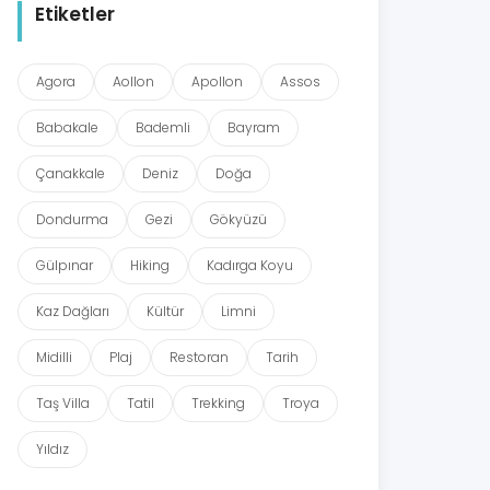
Etiketler
Agora
Aollon
Apollon
Assos
Babakale
Bademli
Bayram
Çanakkale
Deniz
Doğa
Dondurma
Gezi
Gökyüzü
Gülpınar
Hiking
Kadırga Koyu
Kaz Dağları
Kültür
Limni
Midilli
Plaj
Restoran
Tarih
Taş Villa
Tatil
Trekking
Troya
Yıldız