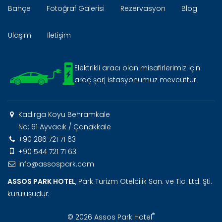
Bahçe
Fotoğraf Galerisi
Rezervasyon
Blog
Ulaşım
İletişim
Elektrikli aracı olan misafirlerimiz için
araç şarj istasyonumuz mevcuttur.
Kadırga Koyu Behramkale
No: 61 Ayvacık / Çanakkale
+90 286 721 71 63
+90 544 721 71 63
info@assospark.com
ASSOS PARK HOTEL
, Park Turizm Otelcilik San. ve Tic. Ltd. Şti.
kuruluşudur.
®
© 2026 Assos Park Hotel