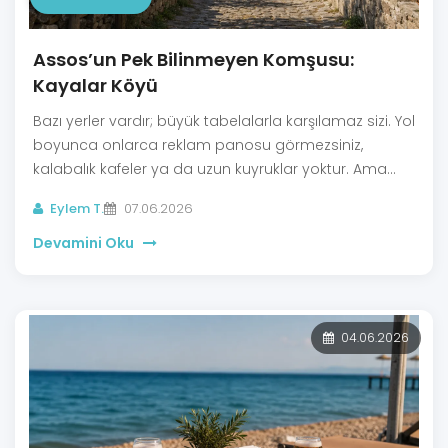
Assos’un Pek Bilinmeyen Komşusu:
Kayalar Köyü
Bazı yerler vardır; büyük tabelalarla karşılamaz sizi. Yol
boyunca onlarca reklam panosu görmezsiniz,
kalabalık kafeler ya da uzun kuyruklar yoktur. Ama
vardığınızda anlarsınız ki bölgenin gerçek ruhu bazen
Eylem T.
07.06.2026
en sessiz köşelerde saklıdır. Çanakkale’nin Ayvacık
ilçesine bağlı Kayalar Köyü de tam olarak böyle bir
Devamini Oku
yer.
04.06.2026