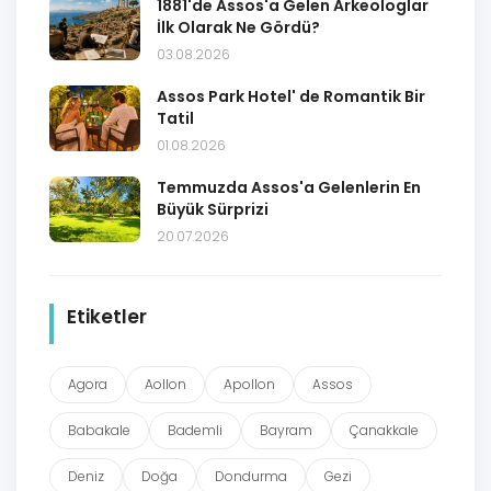
1881'de Assos'a Gelen Arkeologlar
İlk Olarak Ne Gördü?
03.08.2026
Assos Park Hotel' de Romantik Bir
Tatil
01.08.2026
Temmuzda Assos'a Gelenlerin En
Büyük Sürprizi
20.07.2026
Etiketler
Agora
Aollon
Apollon
Assos
Babakale
Bademli
Bayram
Çanakkale
Deniz
Doğa
Dondurma
Gezi