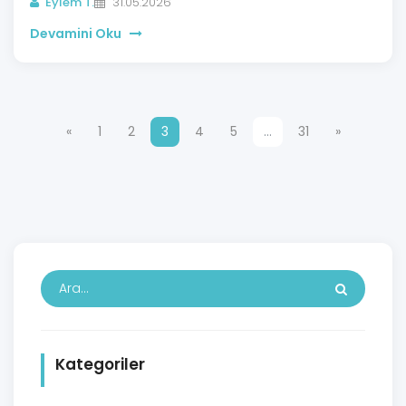
Eylem T.
31.05.2026
Devamini Oku
«
1
2
3
4
5
…
31
»
Kategoriler