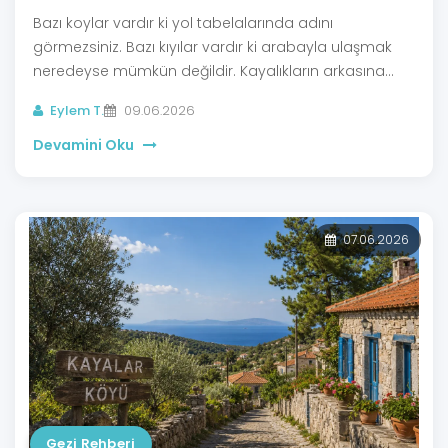
Bazı koylar vardır ki yol tabelalarında adını
görmezsiniz. Bazı kıyılar vardır ki arabayla ulaşmak
neredeyse mümkün değildir. Kayalıkların arkasına
saklanmış küçük koylar, yalnızca denizden yaklaşınca
Eylem T.
09.06.2026
ortaya çıkar. İşte bu yüzden Assos’u gerçekten
keşfetmek isteyenler için tekneyle yapılan küçük
Devamini Oku
yolculuklar bambaşka bir deneyim sunar.
07.06.2026
Gezi Rehberi