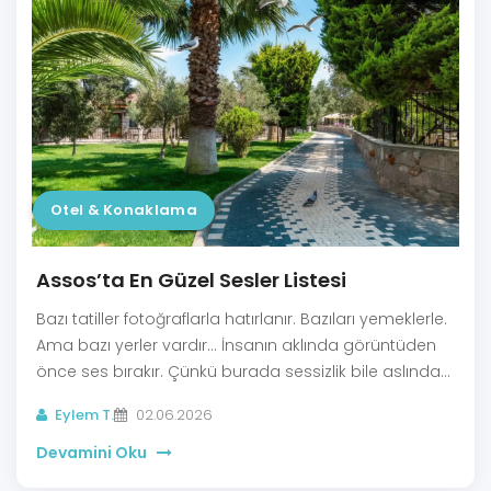
Otel & Konaklama
Assos’ta En Güzel Sesler Listesi
Bazı tatiller fotoğraflarla hatırlanır. Bazıları yemeklerle.
Ama bazı yerler vardır... İnsanın aklında görüntüden
önce ses bırakır. Çünkü burada sessizlik bile aslında
sessiz değildir.
Eylem T.
02.06.2026
Devamini Oku