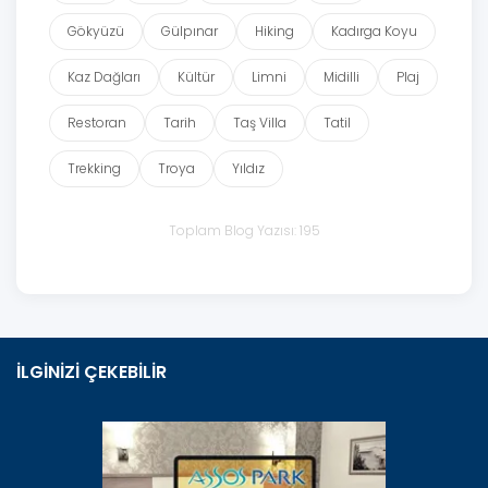
Gökyüzü
Gülpınar
Hiking
Kadırga Koyu
Kaz Dağları
Kültür
Limni
Midilli
Plaj
Restoran
Tarih
Taş Villa
Tatil
Trekking
Troya
Yıldız
Toplam Blog Yazısı: 195
İLGİNİZİ ÇEKEBİLİR