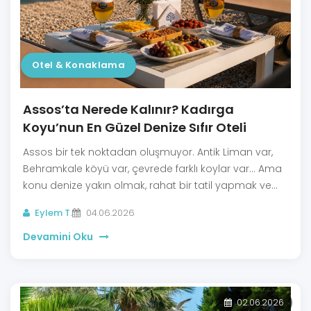
Otel & Konaklama
Assos’ta Nerede Kalınır? Kadırga
Koyu’nun En Güzel Denize Sıfır Oteli
Assos bir tek noktadan oluşmuyor. Antik Liman var,
Behramkale köyü var, çevrede farklı koylar var... Ama
konu denize yakın olmak, rahat bir tatil yapmak ve
sabah kapıyı açınca Ege havası hissetmek
Eylem T.
04.06.2026
olduğunda birçok kişinin rotası aynı yere çıkıyor:
Kadırga Koyu.
Devamini Oku
02.06.2026